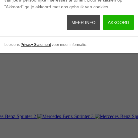
"Akkoord" ga je akkoord met ons gebruik van cookies.
MEER INFO
AKKOORD
Lees ons
Privacy Statement
voor meer informatie.