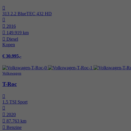
313 2.2 BlueTEC 432 HD
2016
149.919 km
Diesel
Kopen
€ 30.995,-
Volkswagen
T-Roc
1.5 TSI Sport
2020
87.763 km
Benzine