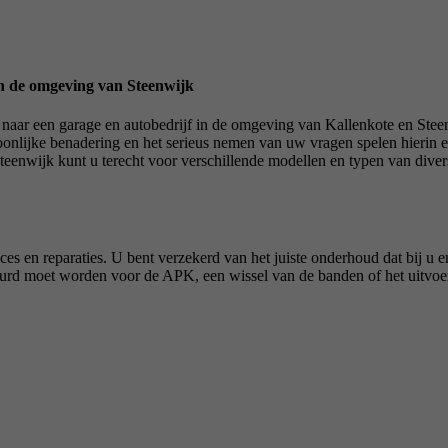
in de omgeving van Steenwijk
aar een garage en autobedrijf in de omgeving van Kallenkote en Steen
nlijke benadering en het serieus nemen van uw vragen spelen hierin een
eenwijk kunt u terecht voor verschillende modellen en typen van diver
es en reparaties. U bent verzekerd van het juiste onderhoud dat bij u 
ekeurd moet worden voor de APK, een wissel van de banden of het uitvo