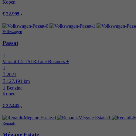
Kopen
€ 22.995,-
Volkswagen
Passat
Variant 1.5 TSI R-Line Business +
2021
127.191 km
Benzine
Kopen
€ 22.445,-
Renault
Mégane Estate