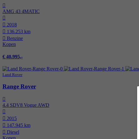
AMG 43 4MATIC
2018
136.253 km
Benzine
Kopen
€ 40.995,-
Land Rover
Range Rover
4.4 SDV8 Vogue AWD
2015
147.945 km
Diesel
Kopen