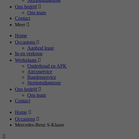
Storingsdiagnose
Ons bedrijf
Ons team
Contact
Meer
Home
Occasions
Aanbod lease
In-en verkoop
Werkplaats
Onderhoud en APK
Aircoservice
Bandenservice
Storingsdiagnose
Ons bedrijf
Ons team
Contact
Home
Occasions
Mercedes-Benz S-Klasse