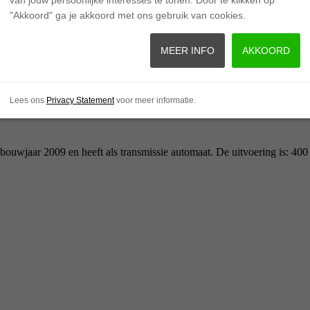
"Akkoord" ga je akkoord met ons gebruik van cookies.
MEER INFO
AKKOORD
Lees ons
Privacy Statement
voor meer informatie.
t bouwjaar 2009 en heeft als transmissie automaat. De uitvoering is: 