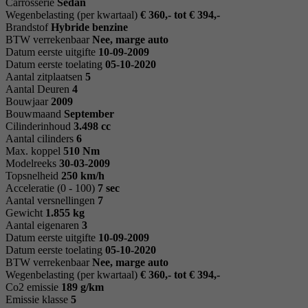
Carrosserie
Sedan
Wegenbelasting (per kwartaal)
€ 360,- tot € 394,-
Brandstof
Hybride benzine
BTW verrekenbaar
Nee, marge auto
Datum eerste uitgifte
10-09-2009
Datum eerste toelating
05-10-2020
Aantal zitplaatsen
5
Aantal Deuren
4
Bouwjaar
2009
Bouwmaand
September
Cilinderinhoud
3.498 cc
Aantal cilinders
6
Max. koppel
510 Nm
Modelreeks
30-03-2009
Topsnelheid
250 km/h
Acceleratie (0 - 100)
7 sec
Aantal versnellingen
7
Gewicht
1.855 kg
Aantal eigenaren
3
Datum eerste uitgifte
10-09-2009
Datum eerste toelating
05-10-2020
BTW verrekenbaar
Nee, marge auto
Wegenbelasting (per kwartaal)
€ 360,- tot € 394,-
Co2 emissie
189 g/km
Emissie klasse
5